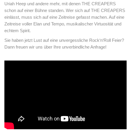
Uriah Heep und andere mehr, mit denen THE CREAPERS
schon auf einer Bühne standen. Wer sich auf THE CREAPERS
einlässt, muss sich auf eine Zeitreise gefasst machen. Auf eine
Zeitreise voller Elan und Tempo, musikalischer Virtuosität und
echtem Spirit.
Sie haben jetzt Lust auf eine unvergessliche Rock‘n‘Roll Feier?
Dann freuen wir uns über Ihre unverbindliche Anfrage!