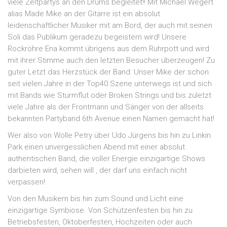
viele Zeltpartys an den Drums begleitet!! Mit Michael Wegert
alias Made Mike an der Gitarre ist ein absolut
leidenschaftlicher Musiker mit am Bord, der auch mit seinen
Soli das Publikum geradezu begeistern wird! Unsere
Rockröhre Ena kommt übrigens aus dem Ruhrpott und wird
mit ihrer Stimme auch den letzten Besucher überzeugen! Zu
guter Letzt das Herzstück der Band: Unser Mike der schon
seit vielen Jahre in der Top40 Szene unterwegs ist und sich
mit Bands wie Sturmflut oder Broken Strings und bis zuletzt
viele Jahre als der Frontmann und Sänger von der allseits
bekannten Partyband 6th Avenue einen Namen gemacht hat!
Wer also von Wolle Petry über Udo Jürgens bis hin zu Linkin
Park einen unvergesslichen Abend mit einer absolut
authentischen Band, die voller Energie einzigartige Shows
darbieten wird, sehen will , der darf uns einfach nicht
verpassen!
Von den Musikern bis hin zum Sound und Licht eine
einzigartige Symbiose. Von Schützenfesten bis hin zu
Betriebsfesten, Oktoberfesten, Hochzeiten oder auch